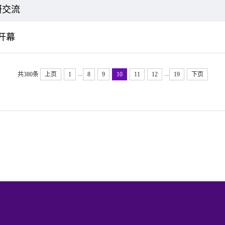
研交流
览开幕
...
...
共380条
上页
1
8
9
10
11
12
19
下页