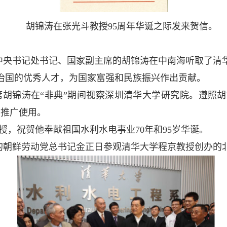
胡锦涛在张光斗教
授
95
周年华诞之际发来贺信。
委、中央书记处书记、国家副主席的胡锦涛在中南海听取了
治国的优秀人才，为国家富强和民族振兴作出贡献。
家主席胡锦涛在“非典”期间视察深圳清华大学研究院。遵
国推广使用。
教授，祝贺他奉献祖国水利水电事业70年和95岁华诞。
访问的朝鲜劳动党总书记金正日参观清华大学程京教授创办