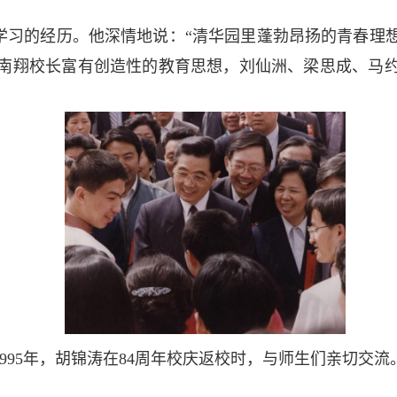
学习的经历。他深情地说：“清华园里蓬勃昂扬的青春理
南翔校长富有创造性的教育思想，刘仙洲、梁思成、马
1995年，胡锦涛在84周年校庆返校时，与师生们亲切交流