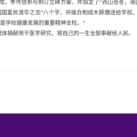
成，李传信参与制订立碑方案，并拟定了“
西
山苍苍，
南
强国富民
清华之志”八个字，并操办制成木屏
赠送给学校
是学校健康发展的重要精神支柱。”
遗体捐献用于医学研究
，将自己的一生全部奉献给人民
。