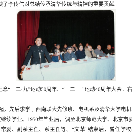
映了李传信对总结传承清华传统与精神的重要贡献。
学纪念“一二·九”运动50周年、“一二·一”运动40周年大
944年起，先后求学于西南联大先修班、电机系及清华大学电
校继续学业。1950年毕业后，调至北京师范大学、北京市
常委、副系主任、系主任等。“文革”结束后，曾任学