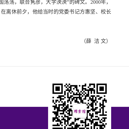
国荡荡
，
联合隽彦
，
大学泱泱”
的碑文
。2000年，
。在离休前夕，他给当时的党委书记方惠坚、校长
（薛
洁 文）