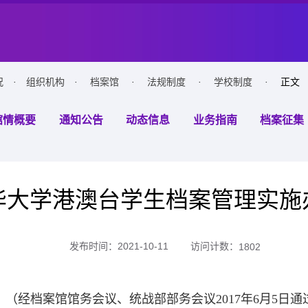
况
·
组织机构
·
档案馆
·
法规制度
·
学校制度
· 正文
馆情概要
通知公告
动态信息
业务指南
档案征集
华大学港澳台学生档案管理实施
访问计数：
发布时间：2021-10-11
1802
（经档案馆馆务会议、统战部部务会议
2017
年
6
月
5
日通