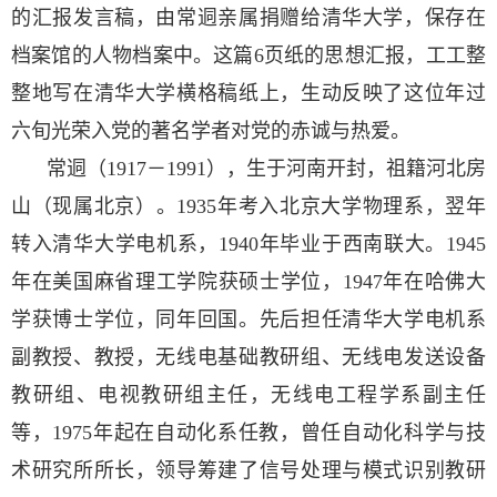
的汇报发言稿，由常迵亲属捐赠给清华大学，保存在
档案馆的人物档案中。这篇6页纸的思想汇报，工工整
整地写在清华大学横格稿纸上，生动反映了这位年过
六旬光荣入党的著名学者对党的赤诚与热爱。
常迵（1
917
－
1991
），生于河南开封，祖籍河北房
山（现属北京）。1
935
年考入北京大学物理系，翌年
转入清华大学电机系，1940年毕业于西南联大。1945
年在美国麻省理工学院获硕士学位，1
947
年在哈佛大
学获博士学位，同年回国。先后担任清华大学电机系
副教授、教授，无线电基础教研组、无线电发送设备
教研组、电视教研组主任，无线电工程学系副主任
等，1
975
年起在自动化系任教，曾任自动化科学与技
术研究所所长，领导筹建了信号处理与模式识别教研