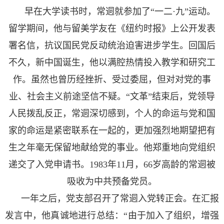
早在大学读书时，常迵就参加了“一二·九”运动。
留学期间，他与留美学友在《纽约时报》上公开发表
署名信，抗议国民党反动统治迫害进步学生。回国后
不久，新中国诞生，他以满腔热情投入教学和研究工
作。虽然也曾历经挫折、受过委屈，但对对党的事
业、社会主义前途坚信不疑。“文革”结束后，党领导
人民拨乱反正，常迵深切感到，个人的命运与党和国
家的命运是紧密联系在一起的，更加强烈地期望把有
生之年毫无保留地献给党的事业。他郑重地向党组织
递交了入党申请书。1
983
年1
1
月，66岁高龄的常迵被
吸收为中共预备党员。
一年之后，党支部召开了常迵入党转正会。在汇报
发言中，他真诚地进行总结：“由于加入了组织，增强