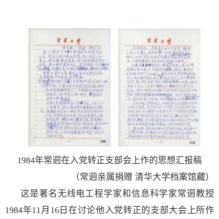
1984
年常迵在入党转正支部会上作的思想汇报稿
（常迵亲属捐赠 清华大学档案馆藏）
这是著名无线电工程学家和信息科学家常迵教授
1984
年1
1
月1
6
日在讨论他入党转正的支部大会上所作