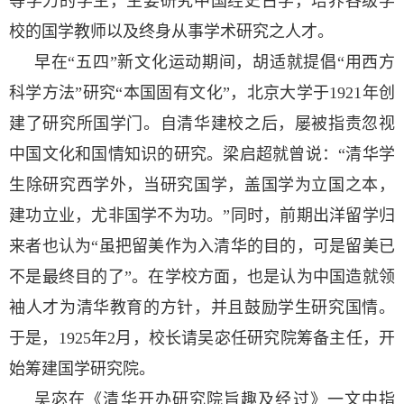
等学力的学生，主要研究中国经史古学，培养各级学
校的国学教师以及终身从事学术研究之人才。
早在“五四”新文化运动期间，胡适就提倡“用西方
科学方法”研究“本国固有文化”，北京大学于1921年创
建了研究所国学门。自清华建校之后，屡被指责忽视
中国文化和国情知识的研究。梁启超就曾说：“清华学
生除研究西学外，当研究国学，盖国学为立国之本，
建功立业，尤非国学不为功。”同时，前期出洋留学归
来者也认为“虽把留美作为入清华的目的，可是留美已
不是最终目的了”。在学校方面，也是认为中国造就领
袖人才为清华教育的方针，并且鼓励学生研究国情。
于是，1925年2月，校长请吴宓任研究院筹备主任，开
始筹建国学研究院。
吴宓在《清华开办研究院旨趣及经过》一文中指