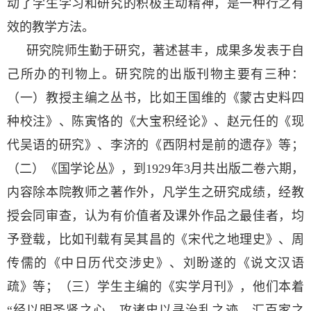
动了学生学习和研究的积极主动精神，是一种行之有
效的教学方法。
研究院师生勤于研究，著述甚丰，成果多发表于自
己所办的刊物上。研究院的出版刊物主要有三种：
（一）教授主编之丛书，比如王国维的《蒙古史料四
种校注》、陈寅恪的《大宝积经论》、赵元任的《现
代吴语的研究》、李济的《西阴村是前的遗存》等；
（二）《国学论丛》，到1929年3月共出版二卷六期，
内容除本院教师之著作外，凡学生之研究成绩，经教
授会同审查，认为有价值者及课外作品之最佳者，均
予登载，比如刊载有吴其昌的《宋代之地理史》、周
传儒的《中日历代交涉史》、刘盼遂的《说文汉语
疏》等；（三）学生主编的《实学月刊》，他们本着
“经以明圣贤之心，攻诸史以寻治乱之迹。汇百家之