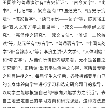
王国维的普通演讲有“古史新证”、“古今文字”、“尚
书”、“礼记”等，梁启超有“中国通史”、“历史研究
法”、“儒家哲学”、“读书示例——荀子”等，陈寅恪主
讲“西人之东方学之目录学”、“梵文——金刚经之研
究”、“高僧传之研究”、“梵文文法”、“唯识十二论校
读”等，赵元任有“方言学”、“普通语言学”、“中国音韵
学”和“音韵练习”等；李济主讲“人文学”、“人体测验 ”
和“考古学”。从他们所讲授内容来看，无不是各自之
研究精华，正所谓“出其平生治学之心得，就所最专精
之科目讲授之”。每届学生入学后，各教授都要用自己
的亲身体验向学生进行学习和选定研究题目的指导，
以助学生能够根据自己的“志向兴趣学力之所近”，去
自主地选定自己的学习方向和研究课题。这种方法启